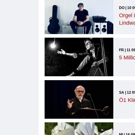
DO | 10 0
Orgel 
Lindwa
FR | 11 0
5 Mill
SA | 12 0
Ö1 Kla
MI | 16 0