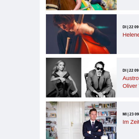
DI | 22 0
Helene
DI | 22 0
Austro
Oliver
MI | 23 0
Im Zei