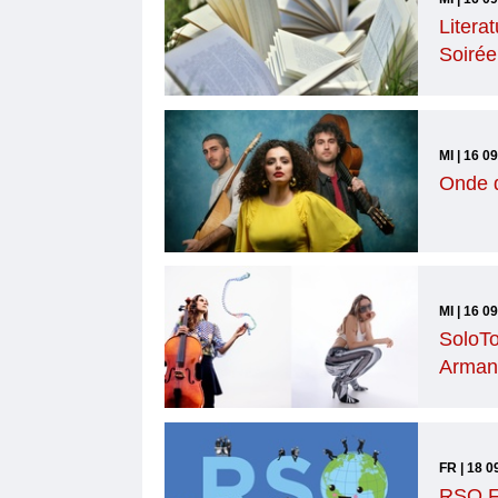
Literat
Soirée
MI | 16 0
Onde d
MI | 16 0
SoloTo
Arman
FR | 18 0
RSO Fa