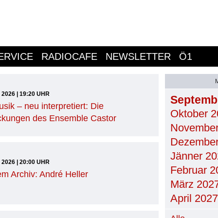
ERVICE
RADIOCAFE
NEWSLETTER
Ö1
9 2026 | 19:20 UHR
Septemb
sik – neu interpretiert: Die
Oktober 2
ckungen des Ensemble Castor
November
Dezember
Jänner 20
9 2026 | 20:00 UHR
Februar 2
m Archiv: André Heller
März 202
April 2027