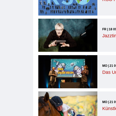
FR | 18 0
Jazzti
MO | 21 
Das U
MO | 21 
Künstl