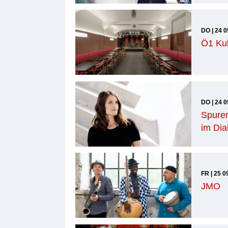
DO | 24 0
Ö1 Kul
DO | 24 0
Spuren
im Dia
FR | 25 0
JMO