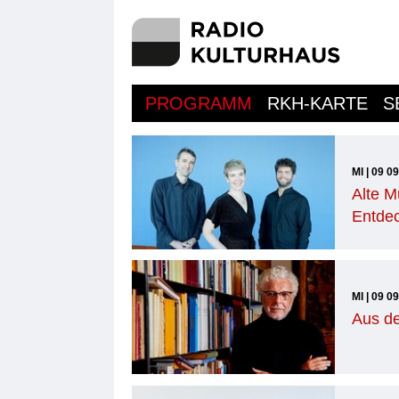
PROGRAMM
RKH-KARTE
S
MI | 09 0
Alte Mu
Entde
MI | 09 0
Aus de