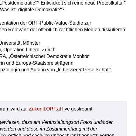
„Postdemokratie“? Entwickelt sich eine neue Protestkultur?
Was ist „digitale Demokratie“?
sentation der ORF-Public-Value-Studie zur
hen Relevanz der öffentlich-rechtlichen Medien diskutieren:
niversität Münster
, Operation Libero, Zürich
RA, „Österreichischer Demokratie Monitor“
in und Europa-Staatspreisträgerin
ziologin und Autorin von „In besserer Gesellschaft“
rum wird auf
Zukunft.ORF.at
live gestreamt.
ngewiesen, dass am Veranstaltungsort Fotos und/oder
t werden und diese im Zusammenhang mit der
lich, örtlich und sachlich unbeschränkt genutzt werden