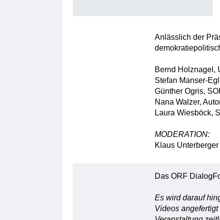
Anlässlich der Prä
demokratiepolitisc
Bernd Holznagel, U
Stefan Manser-Egli
Günther Ogris, SO
Nana Walzer, Autor
Laura Wiesböck, So
MODERATION:
Klaus Unterberger
Das ORF DialogFo
Es wird darauf hi
Videos angefertig
Veranstaltung zeit