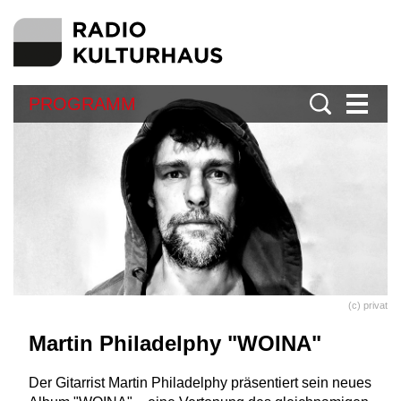
PROGRAMM
(c) privat
Martin Philadelphy "WOINA"
Der Gitarrist Martin Philadelphy präsentiert sein neues