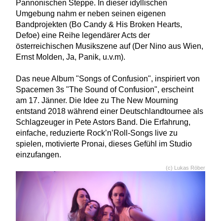
Pannonischen Steppe. In dieser idyllischen
Umgebung nahm er neben seinen eigenen
Bandprojekten (Bo Candy & His Broken Hearts,
Defoe) eine Reihe legendärer Acts der
österreichischen Musikszene auf (Der Nino aus Wien,
Ernst Molden, Ja, Panik, u.v.m).
Das neue Album "Songs of Confusion", inspiriert von
Spacemen 3s "The Sound of Confusion", erscheint
am 17. Jänner. Die Idee zu The New Mourning
entstand 2018 während einer Deutschlandtournee als
Schlagzeuger in Pete Astors Band. Die Erfahrung,
einfache, reduzierte Rock’n’Roll-Songs live zu
spielen, motivierte Pronai, dieses Gefühl im Studio
einzufangen.
(c) Lukas Röber