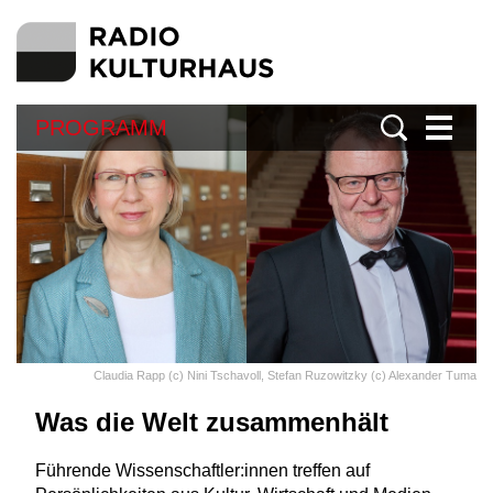
PROGRAMM
Claudia Rapp (c) Nini Tschavoll, Stefan Ruzowitzky (c) Alexander Tuma
Was die Welt zusammenhält
Führende Wissenschaftler:innen treffen auf